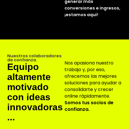
generar más
conversiones e ingresos,
¡estamos aquí!
Nuestros colaboradores
de confianza.
Nos apasiona nuestro
Equipo
trabajo y, por eso,
altamente
ofrecemos las mejores
soluciones para ayudar a
motivado
consolidarte y crecer
con ideas
online rápidamente.
Somos tus socios de
innovadoras
confianza.
...